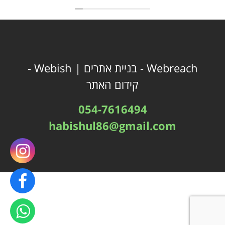
ברמה גבוהה מאוד. החוויה היתה
מגבשת,מעצימה וגם מי שלא התלהב
מלבשל, מצא עצמו עם סינר והכין
מטעמים ונהנה מכל רגע. מומלץ בחום
כיום גיבוש או כל אירוע חוויתי. תודה
יוחנן.
Webreach -
בניית אתרים
| Webish -
קידום האתר
054-7616494
habishul86@gmail.com