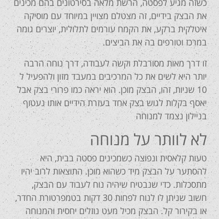
כשזה מגיע לפסטה, הרשת מלאה בסירטונים בהם מכינים
את הבצק בידיים, זה מצטלם מצויין במיוחד עם מוסיקה
איטלקית ברקע, את הקמח עורמים לתלולית, יוצרים גומה
במרכז וטורפים בה את הביצים.
זו דרך מאות מסורבלת וקשה לעבודה, דרך נוחה הרבה
יותר היא לשים את כל המרכיבים במעבד מזון ולהפעיל ל
10 שניות, זהו, הבצק מוכן. הוא יראה כמו פרורי בצק אבל
יאסף בקלות לגוש בצק אחד בעזרת הידיים אותו נעטוף
בניילון נצמד למנוחה
לא לוותר על מנוחה
טעות קלאסית ונפוצה כשמכינים פסטה בבית, היא
להסתער על הבצק מיד כשהוא מוכן. התוצאות לרוב יהיו
מתסכלות. כדי שנבטיח שיהיה נוח לעבוד עם הבצק,
חשוב שניתן לו לנוח לפחות 30 דקות בטמפרטורת החדר,
או בקירור קל. הבצק מכיל מעט נוזלים יחסית והמנוחה