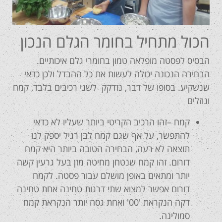
הכול מתחיל בחומר הגלם הנכון
הבסיס לפסטה מופלאה טמון בחומרי גלם איכותיים.
הבחירה הנכונה יכולה לעשות את כל ההבדל ולכן כדאי
שנשקיע. בסופו של דבר, נזדקק לשני רכיבים בלבד, קמח
ונוזלים
קמח –זהו הרכיב הקריטי ביותר שעליו לא כדאי
להתפשר, על אף שגם קמח לבן רגיל יספק לנו
תוצאה לא רעה, הבחירה הטובה ביותר היא קמח
דורום. זהו קמח שנטחן מחיטה מזן בעל גרעין קשה
יותר ומתאים באופן מושלם עבור פסטה. לקמח
דורום אפשר למצוא שתי דרגות טחינה אחת טחינה
דקה הנקראת '00' ואחת גסה יותר הנקראת קמח
סמולינה.