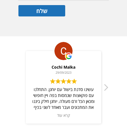
Cochi Malka
tra
29/09/2023
ש כייפי
עשינו סדנת בישול עם יוחנן. התחלנו
וחנן
עם פוקאצות שנמסות בפה ויין חופשי
ומכאן הכל זרם מעולה. יוחנן חילק ביננו
את המתכונים ועבר מאחד לשני בכיף
ונתן המון טיפים ולא פחות חשוב-ניתן
קרא עוד
להתקשר אליו ולשאול שוב על
המתכונים המעולים. האוכל יצא מושלם