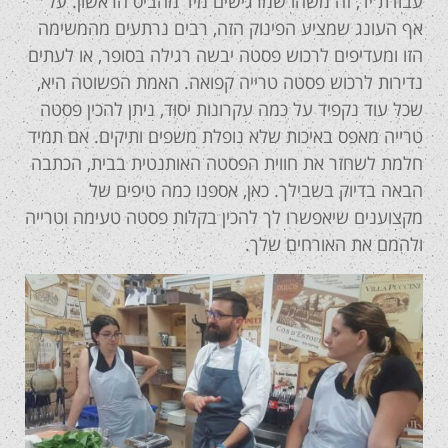
עבודת יד, זה משהו שמרגישים מיד מהביס הראשון. על
אף העונג שמציע הפינוק הזה, רבים נרתעים מהמשימה
הזו ומעדיפים לרכוש פסטה יבשה רגילה בסופר, או לעתים
נדירות לרכוש פסטה טרייה קפואה. האמת הפשוטה היא,
שכל עוד נקפיד על כמה עקרונות יסוד, ניתן להכין פסטה
טרייה מאפס באיכות שלא נופלת משפים ותיקים. אם תמיד
חלמת לשחזר את חווית הפסטה האותנטית בבית, הכתבה
הבאה בדיוק בשבילך. כאן, אספנו כמה טיפים של
מקצוענים שיאפשרו לך להכין בקלות פסטה טעימה וטרייה
ולהמם את האורחים שלך.