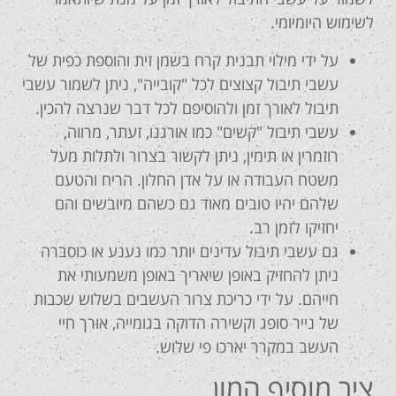
לשימוש היומיומי.
על ידי מילוי תבנית קרח בשמן זית והוספת כפית של
עשבי תיבול קצוצים לכל "קובייה", ניתן לשמור עשבי
תיבול לאורך זמן ולהוסיפם לכל דבר שנרצה להכין.
עשבי תיבול "קשים" כמו אורגנו, זעתר, מרווה,
רוזמרין או תימין, ניתן לקשור בצרור ולתלות מעל
משטח העבודה או על אדן החלון. הריח והטעם
שלהם יהיו טובים מאוד גם כשהם מיובשים והם
יחזיקו לזמן רב.
גם עשבי תיבול עדינים יותר כמו נענע או כוסברה
ניתן להחזיק באופן שיאריך באופן משמעותי את
חייהם. על ידי כריכת צרור העשבים בשלוש שכבות
של נייר סופג וקשירה הדוקה בגומייה, אורך חיי
העשב במקרר יארכו פי שלוש.
ציר מוסיף המון