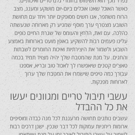
נפרד מכך הוא השימוש בחומרי גלם טריים ואיכותיים.
כאשר האוכל שאנו אוכלים ביום-יום מושקע ומענג, מצב
הרוח משתפר, אנו חשים מסופקים יותר ויחד עם תחושת
השובע מצטרף ערך מוסף שמגיע רק מארוחה שנעשתה
כהלכה. עם זאת, הלחץ והעומס של שגרת החיים כופים
עלינו פעמים רבות להשקיע באופן מועט בארוחות באמצע
השבוע ולשמור את היצירתיות ואיכות החומרים לשבתות
והחגים. על מנת שהמטבח שלך יהיה מצויד תמיד בכמה
טאצ'ים קטנים שיאפשרו לך לאכול טוב ובריא, אספנו
עבורך כמה טיפים שישמרו את המטבח שלך ערוך
לארוחות מפנקות.
עשבי תיבול טריים ומגוונים יעשו
את כל ההבדל
עשבים נותנים תחושה מרעננת לכל מנה כבדה ומוסיפים
ארומות ריחניות עמוקות לכל דבר שנכין. ישנן דרכים רבות
לשמור על עשבי התיבול לאורך זמן על מנת שיותאמו