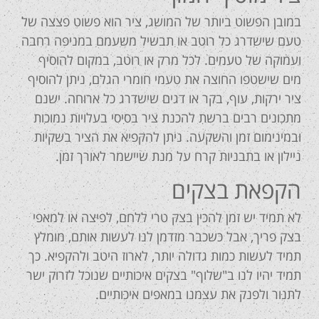
במובן הפשוט ביותר של המושג, ציר הוא פשוט פצצה של
טעם שישדרג כל רוטב או תבשיל משעמם במניפה רחבה
ועמוקה של טעמים. לכל מרק או רוטב, במקום להוסיף
מים שישטפו החוצה את טעמי חומרי הגלם, ניתן להוסיף
ציר ירקות, עוף, בקר או דגים שישדרג כל ארוחה. ישנם
מתכונים רבים ברשת להכנת ציר בסיסי בעלויות נמוכות
ובמינימום זמן והשקעה. ניתן להקפיא את הציר בשקיות
ניילון או בתבניות קרח על מנת שיישמר לאורך זמן.
הקפאת בצקים
לא תמיד יש זמן להכין בצק טרי ללחם, לפיצה או למאפי
בצק פריך, אבל כשכבר מזדמן לנו לעשות אותם, מומלץ
תמיד לעשות כמות גדולה יותר, לארוז היטב ולהקפיא. כך
תמיד יהיו לנו ב"שלוף" בצקים איכותיים שנוכל לזרוק ישר
לתנור ולפנק את עצמנו במאפים איכותיים.