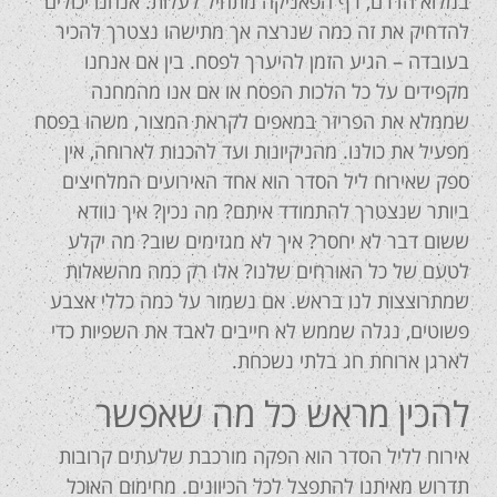
במלוא הדרם, רף הפאניקה מתחיל לעלות. אנחנו יכולים
להדחיק את זה כמה שנרצה אך מתישהו נצטרך להכיר
בעובדה – הגיע הזמן להיערך לפסח. בין אם אנחנו
מקפידים על כל הלכות הפסח או אם אנו מהמחנה
שממלא את הפריזר במאפים לקראת המצור, משהו בפסח
מפעיל את כולנו. מהניקיונות ועד להכנות לארוחה, אין
ספק שאירוח ליל הסדר הוא אחד האירועים המלחיצים
ביותר שנצטרך להתמודד איתם? מה נכין? איך נוודא
ששום דבר לא יחסר? איך לא מגזימים שוב? מה יקלע
לטעם של כל האורחים שלנו? אלו רק כמה מהשאלות
שמתרוצצות לנו בראש. אם נשמור על כמה כללי אצבע
פשוטים, נגלה שממש לא חייבים לאבד את השפיות כדי
לארגן ארוחת חג בלתי נשכחת.
להכין מראש כל מה שאפשר
אירוח לליל הסדר הוא הפקה מורכבת שלעתים קרובות
תדרוש מאיתנו להתפצל לכל הכיוונים. מחימום האוכל