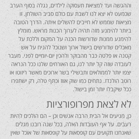
וההגשה ועד למציאת תעסוקה לילדים, נגלה בסוף הערב
שכמעט לא יצא לנו לשבת עם כולם סביב השולחן. זו
מציאות שממש לא חייבים להשלים איתה. הדרך הטובה
ביותר להימנע מזה תהיה לערוך הכנות מראש. מומלץ
להימנע ממנות שדורשות הכנה על המקום וללכת על
מאכלים שדורשים בישול ארוך ושנוכל להניח על אש
קטנה או פלטה כבר מהבוקר ולהכין יום-יומיים לפני. מעבר
לעובדה שזה קל יותר לנו, גם האורחים שלנו ככל הנראה
יצפו יותר לממולאים ותבשילי בשר ארוכים מאשר ריזוטו או
רוטב הולנדז. נתחים כמו שוק אווז וכתף טלה, רק ישתפרו
ככל שיקבלו יותר זמן בישול.
לא לצאת מפרופורציות
כן, מגיעים אל הבית הרבה אנשים וכן – הם הולכים להיות
רעבים. על אף העובדות האלה, בכל שנה רובנו מגלים
שאנחנו תקועים עם קופסאות על קופסאות של אוכל שאין