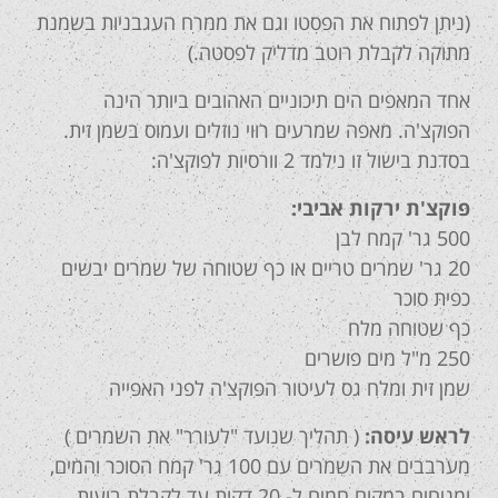
(ניתן לפתוח את הפסטו וגם את ממרח העגבניות בשמנת
מתוקה לקבלת רוטב מדליק לפסטה.)
אחד המאפים הים תיכוניים האהובים ביותר הינה
הפוקצ'ה. מאפה שמרעים רווי נוזלים ועמוס בשמן זית.
בסדנת בישול זו נילמד 2 וורסיות לפוקצ'ה:
פוקצ'ת ירקות אביבי:
500 גר' קמח לבן
20 גר' שמרים טריים או כף שטוחה של שמרים יבשים
כפית סוכר
כף שטוחה מלח
250 מ"ל מים פושרים
שמן זית ומלח גס לעיטור הפוקצ'ה לפני האפייה
לראש עיסה:
( תהליך שנועד "לעורר" את השמרים )
מערבבים את השמרים עם 100 גר' קמח הסוכר והמים,
ומניחים במקום חמים ל- 20 דקות עד לקבלת בועות.