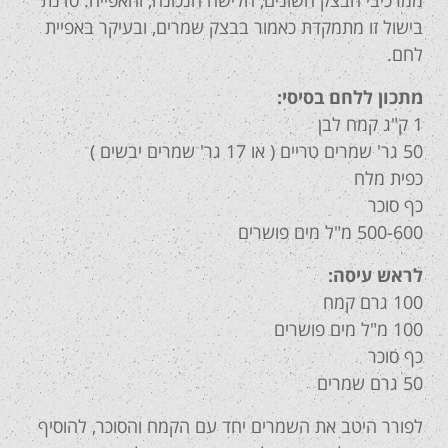
ממרכיבי הבצק השונים, הלישה הנכונה, והאפייה. סדנת
בישול זו מתמקדת כאמור בבצק שמרים, ובעיקר באפיית
לחם.
מתכון ללחם בסיסי:
1 ק"ג קמח לבן
50 גר' שמרים טריים ( או 17 גר' שמרים יבשים )
כפית מלח
כף סוכר
500-600 מ"ל מים פושרים
לראש עיסה:
100 גרם קמח
100 מ"ל מים פושרים
כף סוכר
50 גרם שמרים
לפורר היטב את השמרים יחד עם הקמח והסוכר, להוסיף