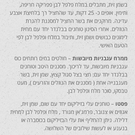
בשמן זית, מתבלים במלח פלפל לבן פפריקה חריפה,
ותימין. אופים כ- 25 דקות, עד שהחציל רך בלחיצת אצבע
עדינה. מרוקנים את בשר החציל למסננת להגרת
הנוזלים. אחרי הסינון טוחנים בבלנדר יחד עם מחית
לימונים כבושים ושמן זית, ותיבול במלח ופלפל לבן לפי
הטעם האישי.
ממרח עגבניות מיובשות
– חולטים במים רותחים כוס
עגבניות מיובשות, עד לריכוך. מסננים היטב וטוחנים
בבלנדר יחד עם: חצי בצל סגול קצוץ, שמן זית, בשר
מעגבנייה אחת ( מסננים את הנוזלים והזרעים ), מעט
טבסקו, סוכר מלח ופלפל לבן.
פסטו
– טוחנים עלי בזיליקום יחד עם שום, שמן זית,
אגוזים או צנובר, פרמג'אן מגורד , מלח ופלפל לבן למחית
דלילה. ניתן להחליף את עלי הבזיליקום בכוסברה או
בנענע או לעשות שילובים של השלושה.