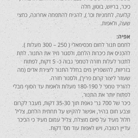
כיכר, בריוש, בוטון, חלה
קלועה, לחמניות וכו' ), להניח להתפחה אחרונה, כחצי
שעה, ולאפות.
אפיה:
לחמם תנור לחום מכסימאלי ( 250 – 300 מעלות ).
להכניס את כיכרות הלחם, ולסגור מיד את התנור. לתת
לתנור לעלות חזרה לטמפ' גבוה כ- 5 דקות, לפתוח
בזריזות, להשפריץ מים בחלל התנור ליצירת אדים (מה
שעוזר ליצור קרום פריך), ולסגור חזרה.
להוריד טמפ' ל 180-190 מעלות ולאפות עד הסוף מבלי
לפתוח יותר את התנור.
כיכר של 700 גר' נאפת תוך 35-30 דקות, מעבר לקרום
וצבע חום בהיר, אפשר להקיש על תחתית הלחם, צליל
חלול מעיד על סיום מוצלח, צליל עמום מעיד כי הכיכר
עדיין רטובה, ויש לאפות עוד מס' דקות.