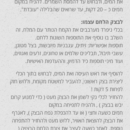
את המים, ולבחוש עד להמסת השמרים. להניח במקום
חמים כ – 20 דקות, עד שרואים שהבלילה "עובדת".
לבצק הלחם עצמו:
בכלי ניפרד מערבבים את הקמח הנותר עם המלח. זה
השלב בו נוסיף את התוספות השונות ללחם.
תוספות אפשריות: זיתים, עגבניות מיובשות, בצל מטוגן,
עשבי תיבול, תבלינים שלמים או טחונים, זרעים ואגוזים,
ועוד מיני תוספות כיד הדמיון, וההעדפות האישיות.
להוסיף את ראש העיסה ואת המים, לבחוש בתוך הכלי
ליצירת בצק ראשוני, להעביר למשטח מקומח, וללוש חזק
לפחות 5 דקות !
להחזיר לכלי נקי לשמן את הבצק מעט ( כדי למנוע קרום
יבש בבצק ) , ולהניח לתפיחה במקום
חמים כשעה וחצי ( או עד להכפלת נפח הבצק ), לאגרף
את הבצק להוצאת האוויר, ללוש מעט ולהחזיר להתפחה
נוספת. לאחר כשעה לעצב את צורת הלחם הרצויה (