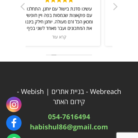
סדנת בישול ליום גיבוש כייפי
עשינו סד
וטעימה
תודה לשף המקסים יוחנן
עם פוקאצ
ברה
ומכאן הכל
את המתכ
ונתן המו
להתקש
המתכונים
ברמה ג
מגבשת,מ
מלבשל,
מטעמים ו
כיום גיב
Webreach -
בניית אתרים
| Webish -
קידום האתר
054-7616494
habishul86@gmail.com