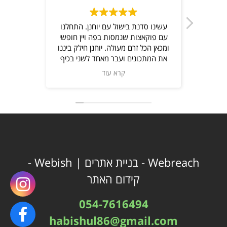
יפי
עשינו סדנת בישול עם יוחנן. התחלנו
ן
עם פוקאצות שנמסות בפה ויין חופשי
ומכאן הכל זרם מעולה. יוחנן חילק ביננו
את המתכונים ועבר מאחד לשני בכיף
ונתן המון טיפים ולא פחות חשוב-ניתן
קרא עוד
להתקשר אליו ולשאול שוב על
המתכונים המעולים. האוכל יצא מושלם
ברמה גבוהה מאוד. החוויה היתה
מגבשת,מעצימה וגם מי שלא התלהב
מלבשל, מצא עצמו עם סינר והכין
מטעמים ונהנה מכל רגע. מומלץ בחום
כיום גיבוש או כל אירוע חוויתי. תודה
יוחנן.
Webreach -
בניית אתרים
| Webish -
קידום האתר
054-7616494
habishul86@gmail.com