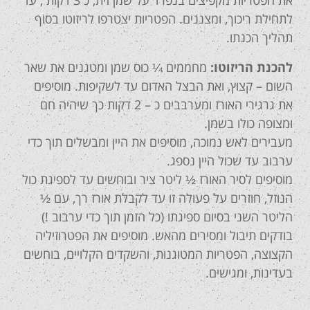
את הפטריות מקפיצים בנפרד על שמן זית, כ 3 דקות , עד
לתחילת ריכוך, ומצננים. הפטריות יצטרפו לריזוטו בסוף
תהליך הכנתו.
להכנת הריזוטו:
מחממים ¼ כוס שמן ומטגנים את שאר
השום – קצוץ, ואת הבצל האדום עד לשקיפות. מוסיפים
את גרגירי האורז ומערבבים כ – 2 דקות כך שיהיה חם
ומצופה כולו בשמן.
מעבירים לאש נמוכה, מוסיפים את היין ומבשלים תוך כדי
ערבוב עד שכול היין נספג.
מוסיפים לסיר האורז ½ ליטר ציר ובוחשים עד לספיגת כול
הנוזל, חוזרים על פעולה זו עד לקבלת אורז רך, עם ½
הליטר השני בסיום ספיגתו (כל הזמן תוך כדי ערבוב !)
בודקים תיבול ומסירים מהאש. מוסיפים את הפטרוזיליה
הקצוצה, הפטריות המטוגנות, והשקדים הקלויים, בוחשים
בעדינות, ומגישים.