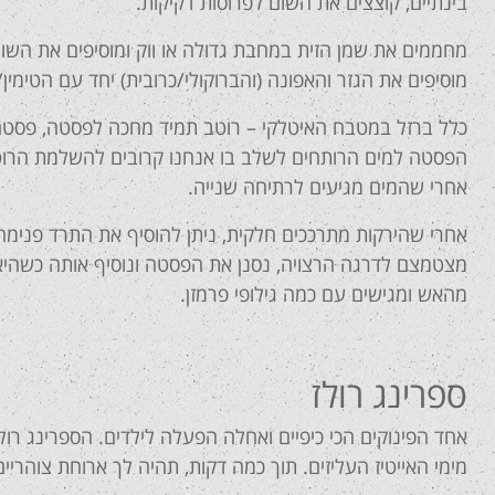
בינתיים, קוצצים את השום לפרוסות דקיקות.
מחממים את שמן הזית במחבת גדולה או ווק ומוסיפים את השום.
מוסיפים את הגזר והאפונה (והברוקולי/כרובית) יחד עם הטימין/
כלל ברזל במטבח האיטלקי – רוטב תמיד מחכה לפסטה, פסטה 
הפסטה למים הרותחים לשלב בו אנחנו קרובים להשלמת הרוטב
אחרי שהמים מגיעים לרתיחה שנייה.
אחרי שהירקות מתרככים חלקית, ניתן להוסיף את התרד פנימה
מצטמצם לדרגה הרצויה, נסנן את הפסטה ונוסיף אותה כשהיא
מהאש ומגישים עם כמה גילופי פרמזן.
ספרינג רולז
אחד הפינוקים הכי כיפיים ואחלה הפעלה לילדים. הספרינג רו
מימי האייטיז העליזים. תוך כמה דקות, תהיה לך ארוחת צוהריי