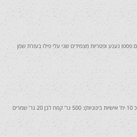
ם פסטו נענע ופטריות מצמידים שני עלי פילו בעזרת שמן
פוקצ'ות אישיות בטופינג ירקות אנטיפסטי ומוצרלה (מתקבלות כ 10 יח' אישיות בינוניות): 500 גר' קמח לבן 20 גר' שמרים