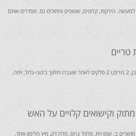
 למעשה. הירקות, קלופים, שטופים וחתוכים גס. מסדרים אותם
 טריים
מעבירים לתבנית אפיה: תפו"א, שורש פטרוזיליה וסלרי, בצל לבן, 2 גזרים,ו 2 סלקים לאחר שעברו חיתוך בינוני-גדול, ויפה.
מתוק וקישואים קלויים על האש
לקלוף!), מושרים ב: שמן זית, פלפל גרוס, מלח דק, מיץ מלימון אחד,