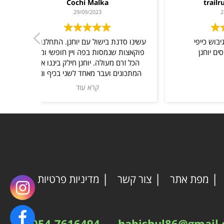
trailrunning.israel
28/09/2023
סדנת בישול ליום גיבוש כייפי
עשינו סדנ
עימה
תודה לשף המקסים יוחנן
פוקאצות 
הכל זרם
המתכוני
המון 
להתקשר א
המעולים. 
מאוד. הח
מי שלא 
סינר ו
מומלץ ב
מפת אתר
צור קשר
מדיניות פרטיות
054-7616494
habishul86@gmail