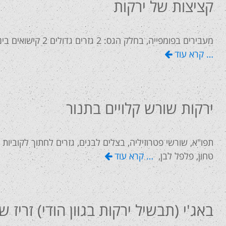
קציצות של ירקות
מעבירים בפומפייה, בחלק הגס: 2 גזרים גדולים 2 קישואים בינוניים וקשים 2 תפו"א בינוניים 1 בצל לבן בינוני ממליחים תוך
… קרא עוד
ירקות שורש קלויים בתנור
תפו"א, שורשי פטרוזיליה, בצלים לבנים, גזרים לחתוך לקוביות
טחון, פלפל לבן,
… קרא עוד
באג'י (תבשיל ירקות בגוון הודי) זריז 